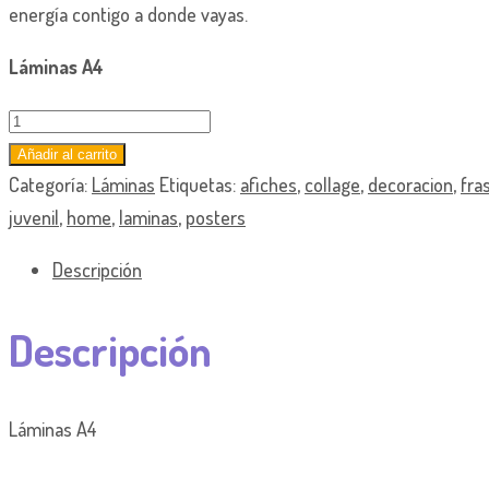
energía contigo a donde vayas.
Láminas A4
Lámina
"Your
Añadir al carrito
attitude"
Categoría:
Láminas
Etiquetas:
afiches
,
collage
,
decoracion
,
fra
cantidad
juvenil
,
home
,
laminas
,
posters
Descripción
Descripción
Láminas A4