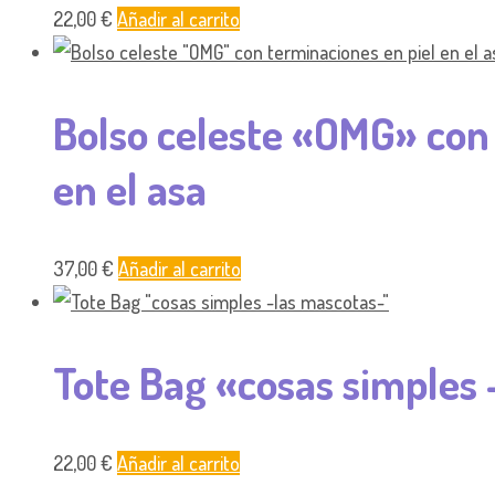
22,00
€
Añadir al carrito
Bolso celeste «OMG» con 
en el asa
37,00
€
Añadir al carrito
Tote Bag «cosas simples 
22,00
€
Añadir al carrito